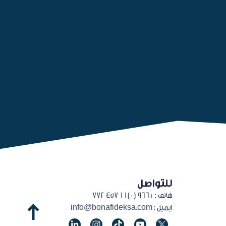
للتواصل
هاتف :
+966 (0)11 457 772
ايميل :
info@bonafideksa.com