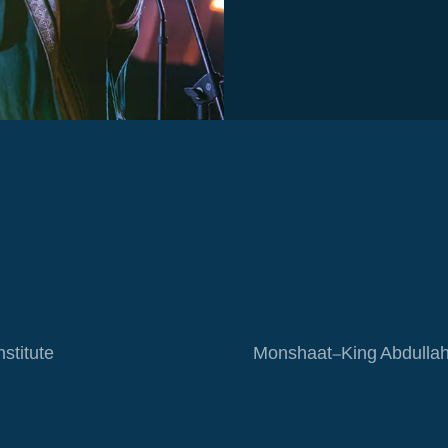
nstitute
Monshaat-King Abdullah F